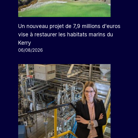
Tesla Semble Arrêter Les
Ordres Des Voitures
Un nouveau projet de 7,9 millions d'euros
Américaines En Chine Tandis
vise à restaurer les habitats marins du
Que Pékin Augmente Les Tarifs
Kerry
06/08/2026
Par
Arthur
11/04/2025