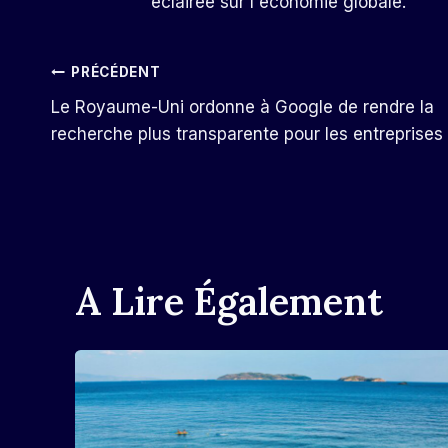
éclairée sur l'économie globale.
Navigation
PRÉCÉDENT
Le Royaume-Uni ordonne à Google de rendre la
De
recherche plus transparente pour les entreprises
L’article
A Lire Également