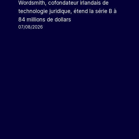
Wordsmith, cofondateur irlandais de
technologie juridique, étend la série B à
84 millions de dollars
07/08/2026
Les Fabricants De Puces
Taïwanais S’engagent À
Investir Dans Le Corridor
Interocéanique
Par
Arthur
20/06/2023