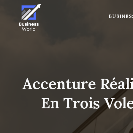
Skip
to
BUSINES
content
Accenture Réal
En Trois Vole